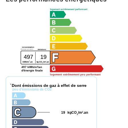
logement extrêmement performant
consommation
(énergie primaire)
émissions
497
19
2
2
kWh/m
.an
kg CO
/m
.an
2
497 kWh/m²/an
d'énergie finale
logement extrêmement peu performant
Dont émissions de gaz à effet de serre
*
peu d'émissions de CO2
19
kgCO
/m
.an
2
2