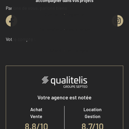
accompagner dans vos projets
Parlons de vous, parlons biens
Contacter l'agence
Demander une estimation
Votre compte :
Accéder à mon compte
Votre agence est notée
Achat
Location
Vente
Gestion
8,8
/
10
8,7/10