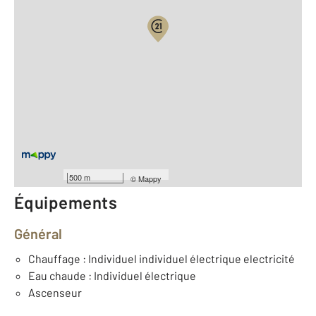
Vue globale
2
Surface totale : 16,6 m
2
Surface habitable : 16,6 m
Type d'appartement : F1
ème
Étage : 6
Nombre de pièces : 1
[Voir le détail]
Année construction : 1850
500 m
©
Mappy
Équipements
Général
Chauffage : Individuel individuel électrique electricité
Eau chaude : Individuel électrique
Ascenseur